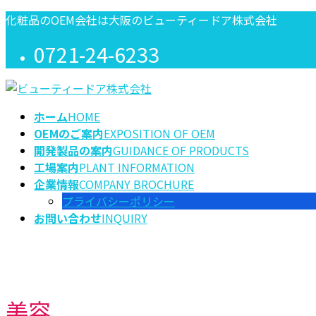
コ
ナ
化粧品のOEM会社は大阪のビューティードア株式会社
ン
ビ
0721-24-6233
テ
ゲ
ン
ー
ツ
シ
に
ョ
ホーム
HOME
移
ン
OEMのご案内
EXPOSITION OF OEM
動
に
開発製品の案内
GUIDANCE OF PRODUCTS
移
工場案内
PLANT INFORMATION
動
企業情報
COMPANY BROCHURE
プライバシーポリシー
お問い合わせ
INQUIRY
美容