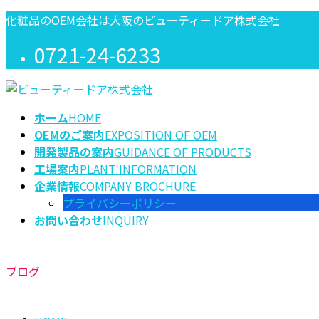
コ
ナ
化粧品のOEM会社は大阪のビューティードア株式会社
ン
ビ
0721-24-6233
テ
ゲ
ン
ー
ツ
シ
に
ョ
ホーム
HOME
移
ン
OEMのご案内
EXPOSITION OF OEM
動
に
開発製品の案内
GUIDANCE OF PRODUCTS
移
工場案内
PLANT INFORMATION
動
企業情報
COMPANY BROCHURE
プライバシーポリシー
お問い合わせ
INQUIRY
ブログ