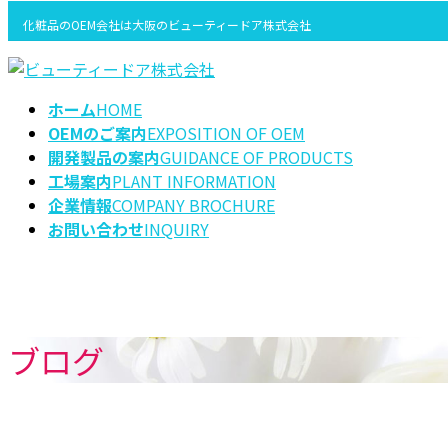
コ
ナ
化粧品のOEM会社は大阪のビューティードア株式会社
ン
ビ
テ
ゲ
ン
ー
ツ
シ
ホーム
HOME
に
ョ
OEMのご案内
EXPOSITION OF OEM
移
ン
開発製品の案内
GUIDANCE OF PRODUCTS
動
に
工場案内
PLANT INFORMATION
移
企業情報
COMPANY BROCHURE
動
お問い合わせ
INQUIRY
ブログ