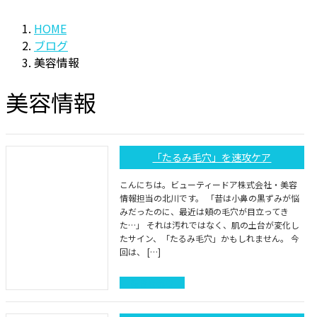
HOME
ブログ
美容情報
美容情報
「たるみ毛穴」を速攻ケア
こんにちは。ビューティードア株式会社・美容
情報担当の北川です。 「昔は小鼻の黒ずみが悩
みだったのに、最近は頬の毛穴が目立ってき
た…」 それは汚れではなく、肌の土台が変化し
たサイン、「たるみ毛穴」かもしれません。 今
回は、 […]
続きを読む