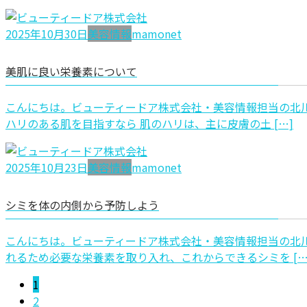
2025年10月30日
美容情報
mamonet
美肌に良い栄養素について
こんにちは。ビューティードア株式会社・美容情報担当の北川
ハリのある肌を目指すなら 肌のハリは、主に皮膚の土 […]
2025年10月23日
美容情報
mamonet
シミを体の内側から予防しよう
こんにちは。ビューティードア株式会社・美容情報担当の北川
れるため必要な栄養素を取り入れ、これからできるシミを […
投
ペ
1
ー
ペ
2