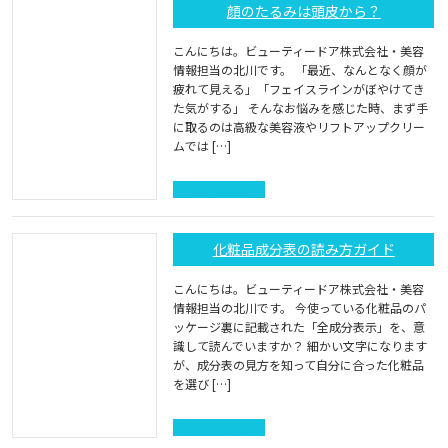
顔のたるみは頭皮から？
こんにちは。ビューティードア株式会社・美容
情報担当の北川です。 「最近、なんとなく顔が
疲れて見える」「フェイスラインがぼやけてき
た気がする」 そんなお悩みを感じた時、まず手
に取るのは高級な美容液やリフトアップクリー
ムでは […]
続きを読む
化粧品成分表の読み方ガイド
こんにちは。ビューティードア株式会社・美容
情報担当の北川です。 今使っている化粧品のパ
ッケージ裏に記載された「全成分表示」を、意
識して読んでいますか？ 細かい文字になります
が、成分表の見方を知って自分に合った化粧品
を選び […]
続きを読む