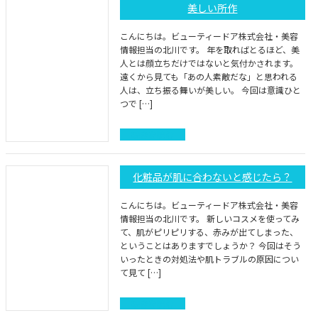
美しい所作
こんにちは。ビューティードア株式会社・美容
情報担当の北川です。 年を取ればとるほど、美
人とは顔立ちだけではないと気付かされます。
遠くから見ても「あの人素敵だな」と思われる
人は、立ち振る舞いが美しい。 今回は意識ひと
つで […]
続きを読む
化粧品が肌に合わないと感じたら？
こんにちは。ビューティードア株式会社・美容
情報担当の北川です。 新しいコスメを使ってみ
て、肌がピリピリする、赤みが出てしまった、
ということはありますでしょうか？ 今回はそう
いったときの対処法や肌トラブルの原因につい
て見て […]
続きを読む