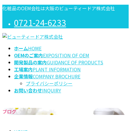
コ
ナ
化粧品のOEM会社は大阪のビューティードア株式会社
ン
ビ
0721-24-6233
テ
ゲ
ン
ー
ツ
シ
に
ョ
ホーム
HOME
移
ン
OEMのご案内
EXPOSITION OF OEM
動
に
開発製品の案内
GUIDANCE OF PRODUCTS
移
工場案内
PLANT INFORMATION
動
企業情報
COMPANY BROCHURE
プライバシーポリシー
お問い合わせ
INQUIRY
ブログ