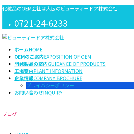
コ
ナ
化粧品のOEM会社は大阪のビューティードア株式会社
ン
ビ
0721-24-6233
テ
ゲ
ン
ー
ツ
シ
に
ョ
ホーム
HOME
移
ン
OEMのご案内
EXPOSITION OF OEM
動
に
開発製品の案内
GUIDANCE OF PRODUCTS
移
工場案内
PLANT INFORMATION
動
企業情報
COMPANY BROCHURE
プライバシーポリシー
お問い合わせ
INQUIRY
ブログ